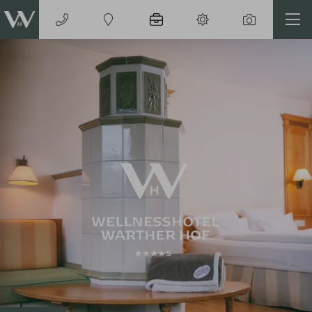
Codes einlösen
Hier können Sie Ihre Aktionscodes
oder Gutscheine einlösen.
Aktuell akzeptieren wir folgende
Codes:
Bonuscode
Gutscheine