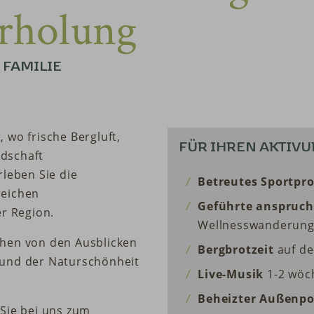
rholung
 FAMILIE
 wo frische Bergluft,
FÜR IHREN AKTIV
dschaft
rleben Sie die
Betreutes Sportp
reichen
Geführte anspruc
er Region.
Wellnesswanderun
chen von den Ausblicken
Bergbrotzeit
auf de
 und der Naturschönheit
Live-Musik
1-2 wöc
Beheizter Außenpo
 Sie bei uns zum