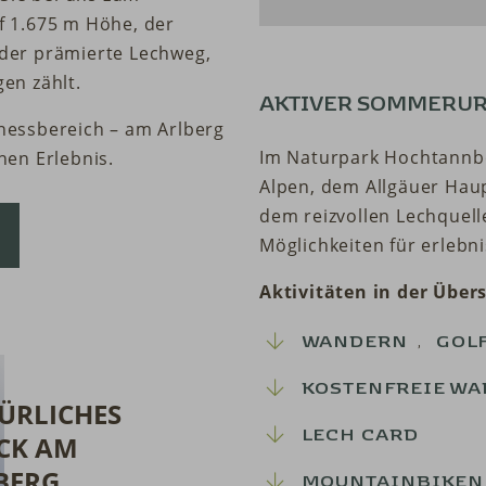
 1.675 m Höhe, der
der prämierte Lechweg,
en zählt.
AKTIVER SOMMERUR
nessbereich – am Arlberg
Im Naturpark Hochtannbe
hen Erlebnis.
Alpen, dem Allgäuer Ha
dem reizvollen Lechquell
Möglichkeiten für erlebni
Aktivitäten in der Übers
,
WANDERN
GOL
KOSTENFREIE WA
ÜRLICHES
LECH CARD
CK AM
BERG
MOUNTAINBIKEN