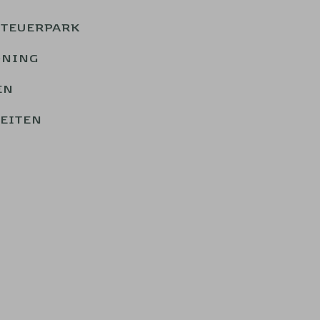
NTEUERPARK
ONING
EN
EITEN