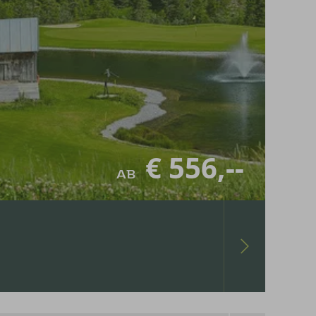
€ 556,--
AB
U
1