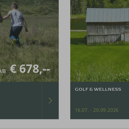
€ 678,--
AB
GOLF & WELLNESS
16.07. - 20.09.2026