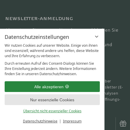
NEWSLETTER-ANMELDUNG
Abonnieren Sie unseren Newsletter und bleiben Sie
Datenschutzeinstellungen
immer auf dem neuesten Stand! Erhalten Sie
exklusive Angebote, spannende Neuigkeiten und
Wir nutzen Cookies auf unserer Website. Einige von ihnen
sind essenziell, während andere uns helfen, diese Website
Tipps für Ihren nächsten Aufenthalt.
und Ihre Erfahrung zu verbessern.
Durch erneuten Aufruf des Consent-Dialogs können Sie
Ihre Einstellung jederzeit ändern. Weitere Informationen
finden Sie in unseren Datenschutzhinweisen.
Mit Klick auf „Anmelden“ willige ich ein, regelmäßig über
Alle akzeptieren
Neuigkeiten und Aktionen per personalisiertem Newsletter (E-
Mail) informiert zu werden. Ich bin mit Newsletter-Analysen
durch Messung, Speicherung und Auswertung von Öffnungs-
Nur essenzielle Cookies
und Klickraten in Empfängerprofilen zum Zweck der
Übersicht nicht essenzieller Cookies
Gestaltung künftiger Newsletter entsprechend den
Abonnenten-Interessen einverstanden.
Datenschutzhinweise
Impressum
Die Einwilligung kann jederzeit per E-Mail an
hotel@wartherhof.at
oder über den Abmelde-Link im Newsletter widerrufen werden.