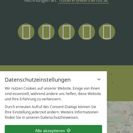
Rechnungen an:
roiderer@wartherhof.at
LAGE & ANREISE
GUTSCHEINE
Datenschutzeinstellungen
TEAM & KARRIERE
PROSPEKTE
Wir nutzen Cookies auf unserer Website. Einige von ihnen
WARTHER HOF APP
sind essenziell, während andere uns helfen, diese Website
und Ihre Erfahrung zu verbessern.
Durch erneuten Aufruf des Consent-Dialogs können Sie
Ihre Einstellung jederzeit ändern. Weitere Informationen
finden Sie in unseren Datenschutzhinweisen.
Alle akzeptieren