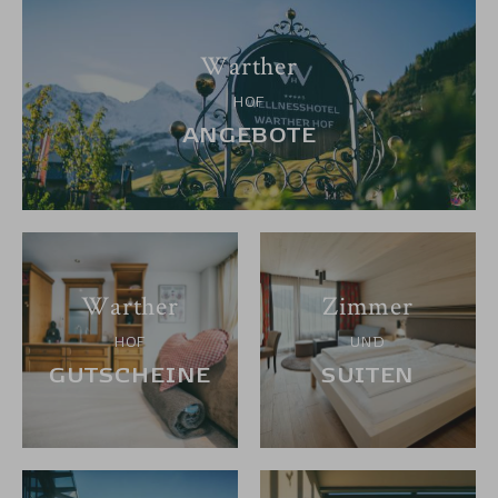
Warther
HOF
ANGEBOTE
Warther
Zimmer
HOF
UND
GUTSCHEINE
SUITEN