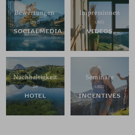
Bewertungen
Impressionen
UND
UND
SOCIALMEDIA
VIDEOS
Nachhaltigkeit
Seminare
IM
UND
HOTEL
INCENTIVES