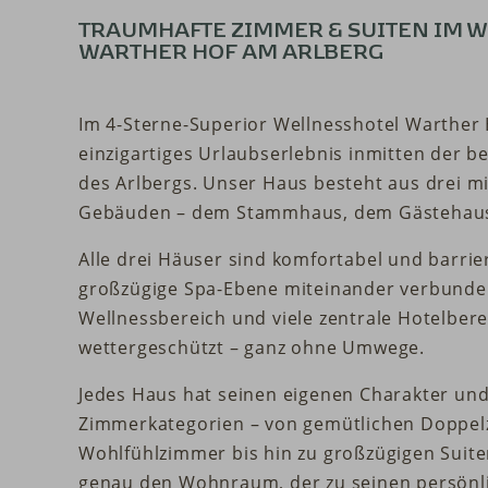
TRAUMHAFTE ZIMMER & SUITEN IM 
WARTHER HOF AM ARLBERG
Im 4-Sterne-Superior Wellnesshotel Warther 
einzigartiges Urlaubserlebnis inmitten der 
des Arlbergs. Unser Haus besteht aus drei 
Gebäuden – dem Stammhaus, dem Gästehaus
Alle drei Häuser sind komfortabel und barrie
großzügige Spa-Ebene miteinander verbunden
Wellnessbereich und viele zentrale Hotelbe
wettergeschützt – ganz ohne Umwege.
Jedes Haus hat seinen eigenen Charakter und
Zimmerkategorien – von gemütlichen Doppel
Wohlfühlzimmer bis hin zu großzügigen Suiten
genau den Wohnraum, der zu seinen persön