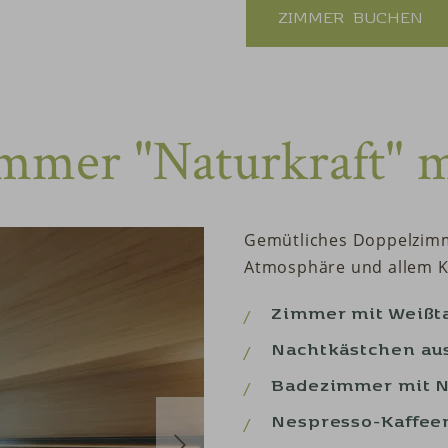
ZIMMER
BUCHEN
mmer "Naturkraft" m
Gemütliches Doppelzimm
Atmosphäre und allem K
Zimmer mit Weißt
Nachtkästchen au
Badezimmer mit N
Nespresso-Kaffeem
next