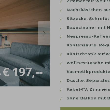
Zimmer mit Weißt
Nachtkästchen au
Sitzecke, Schreibt
Badezimmer mit N
next
Nespresso-Kaffeem
Kohlensäure, Reg
Kühlschrank auf 
Wellnesstasche mi
€ 197,--
Kosmetikprodukt
B
Dusche, Separates
Kabel-TV, Zimmers
ohne Balkon mit B