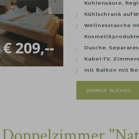
Kohlensäure, Reg
Kühlschrank auf 
Wellnesstasche mi
Kosmetikprodukt
€ 209,--
Dusche, Separates
B
Kabel-TV, Zimmers
mit Balkon mit Ber
ZIMMER
BUCHEN
 Doppelzimmer "Nat