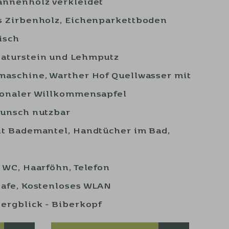
annenholz verkleidet
s Zirbenholz, Eichenparkettboden
isch
aturstein und Lehmputz
aschine, Warther Hof Quellwasser mit
ionaler Willkommensapfel
Wunsch nutzbar
t Bademantel, Handtücher im Bad,
e
 WC, Haarföhn, Telefon
afe, Kostenloses WLAN
ergblick - Biberkopf