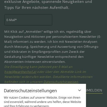
exklusive Angebote, spannende Neuigkeiten und
Tipps für Ihren nächsten Aufenthalt.
Mit Klick auf „Anmelden“ willige ich ein, regelmäßig über
Neuigkeiten und Aktionen per personalisiertem Newsletter (E-
Mail) informiert zu werden. Ich bin mit Newsletter-Analysen
durch Messung, Speicherung und Auswertung von Öffnungs-
und Klickraten in Empfängerprofilen zum Zweck der
Gestaltung künftiger Newsletter entsprechend den
Abonnenten-Interessen einverstanden.
Die Einwilligung kann jederzeit per E-Mail an
hotel@wartherhof.at
oder über den Abmelde-Link im
Newsletter widerrufen werden.
Detaillierte Informationen
befinden sich in unseren
Datenschutzhinweisen
.
Datenschutzeinstellungen
ANMELDEN
Wir nutzen Cookies auf unserer Website. Einige von ihnen
sind essenziell, während andere uns helfen, diese Website
und Ihre Erfahrung zu verbessern.