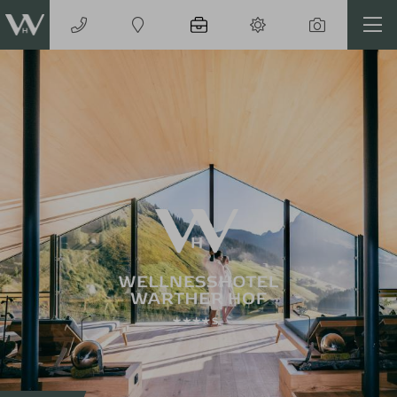
Codes einlösen
Hier können Sie Ihre Aktionscodes
oder Gutscheine einlösen.
Aktuell akzeptieren wir folgende
Codes:
Bonuscode
Gutscheine