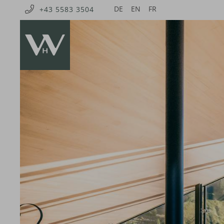
DE
EN
FR
+43 5583 3504
Code promotionnel
Vous pouvez faire valoir ici vos codes
promotionnels ou chèques-cadeaux.
Les codes suivants sont actuellement
acceptés :
Codes bonus
Chèques-cadeaux