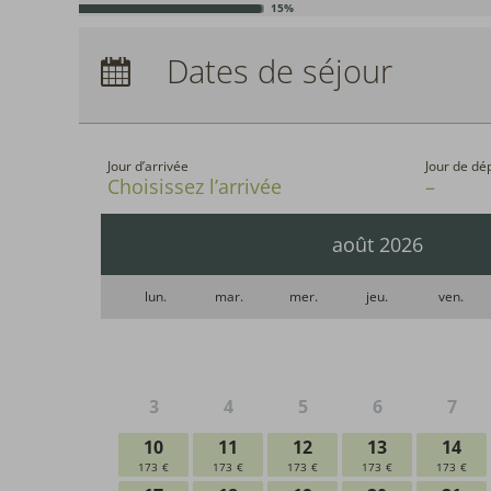
15%
Arrivée :
Aucun choix
Dates de séjour
Nuits :
0